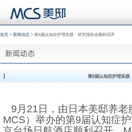
首页
>
新闻动态
> 第9届认知症护理实践・研究报告会顺利召开
第9届认知症护理实践
9
21
月
日，由日本美邸养老
MCS
9
）举办的第
届认知症护
M
京台场日航酒店顺利召开。