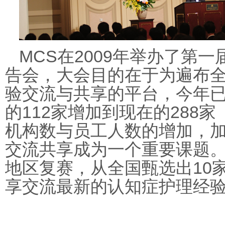
MCS
2009
在
年举办了第一
告会，大会目的在于为遍布
验交流与共享的平台，今年
112
288
的
家增加到现在的
家
机构数与员工人数的增加，
交流共享成为一个重要课题
10
地区复赛，从全国甄选出
享交流最新的认知症护理经